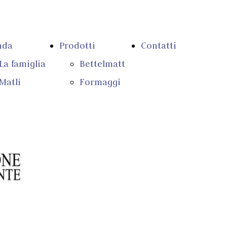
nda
Prodotti
Contatti
La famiglia
Bettelmatt
Matli
Formaggi
Stalla e
Yogurt
Fienagione
Budini e
Piano
Pannacotta
Sviluppo
Burro
Rurale